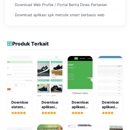
Download Web Profile / Portal Berita Dinas Pertanian
Download aplikasi spk metode smart berbasis web
Produk Terkait
Download
Download
Download
Download
sistem
aplikasi
aplikasi
aplikasi
informasi
ecommerce
sistem
akuntansi
penjadwalan
toko
pakar
dan suku
sidang
sepatu
metode
cadang
pengadilan
berbasis
bayes
bengkel