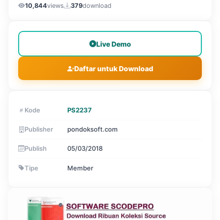
10,844
views
379
download
Live Demo
Daftar untuk Download
Kode
PS2237
Publisher
pondoksoft.com
Publish
05/03/2018
Tipe
Member