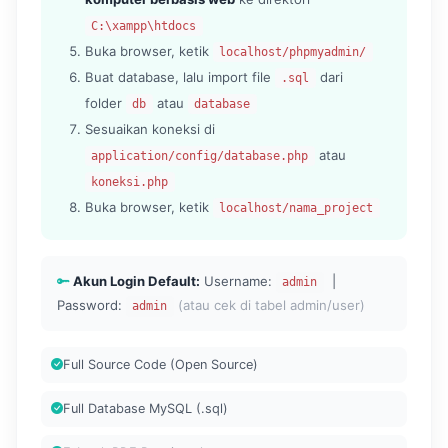
C:\xampp\htdocs
Buka browser, ketik
localhost/phpmyadmin/
Buat database, lalu import file
dari
.sql
folder
atau
db
database
Sesuaikan koneksi di
atau
application/config/database.php
koneksi.php
Buka browser, ketik
localhost/nama_project
Akun Login Default:
Username:
|
admin
Password:
(atau cek di tabel admin/user)
admin
Full Source Code (Open Source)
Full Database MySQL (.sql)