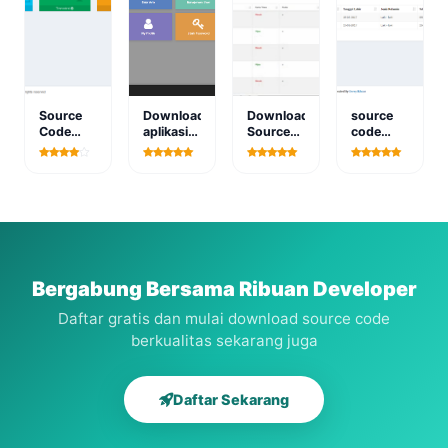
Source
Download
Download
source
Code
aplikasi
Source
code
Program
e-vote
Code
sistem
Aplikasi
performance
Aplikasi
informasi
Rental
karyawan
pendataan
sekolah
Online
online
Penanggulangan
berbasis
berbasis
Bencana
web
web
Bergabung Bersama Ribuan Developer
Daftar gratis dan mulai download source code
berkualitas sekarang juga
Daftar Sekarang