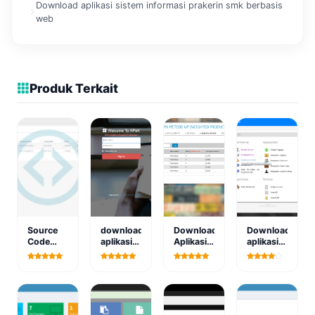
Download aplikasi sistem informasi prakerin smk berbasis
web
Produk Terkait
Source
download
Download
Download
Code
aplikasi
Aplikasi
aplikasi
Sistem
sistem
Sistem
simpeg
Aplikasi
gaji
Pendukung
rumah
Penyewaan
karyawan
Keputusan
sakit
Lapangan
berbasis
dengan
berbasis
Futsal
web
metode
web
WP