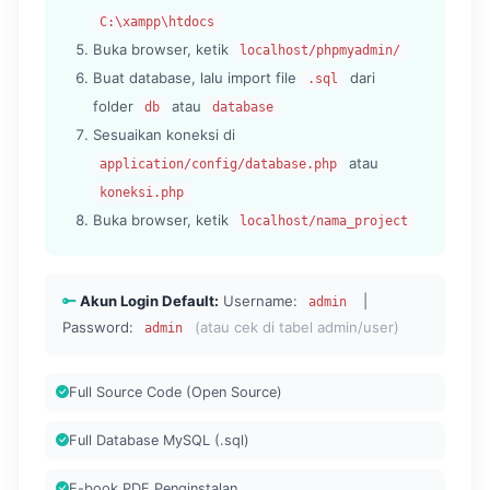
C:\xampp\htdocs
Buka browser, ketik
localhost/phpmyadmin/
Buat database, lalu import file
dari
.sql
folder
atau
db
database
Sesuaikan koneksi di
atau
application/config/database.php
koneksi.php
Buka browser, ketik
localhost/nama_project
Akun Login Default:
Username:
|
admin
Password:
(atau cek di tabel admin/user)
admin
Full Source Code (Open Source)
Full Database MySQL (.sql)
E-book PDF Penginstalan