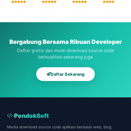
code
sistem
Aplikasi
Aplikasi
aplikasi
informasi
CMS
SPK
poliklinik
kelulusan
Portal
Karyawan
dengan
online
Berita
Terbaik
codeigniter
berbasis
PHP
Metode
web
ORESTE
Bergabung Bersama Ribuan Developer
Daftar gratis dan mulai download source code
berkualitas sekarang juga
Daftar Sekarang
PondokSoft
Media download source code aplikasi berbasis web, blog