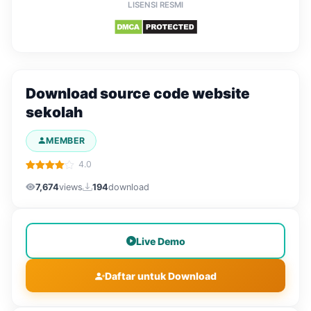
LISENSI RESMI
Download source code website
sekolah
MEMBER
4.0
7,674
views
194
download
Live Demo
Daftar untuk Download