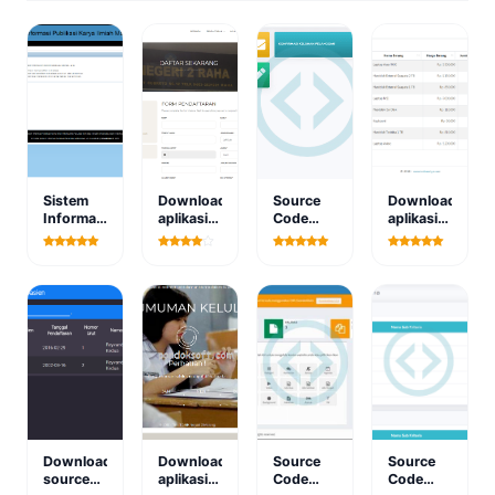
Sistem
Download
Source
Download
Informasi
aplikasi
Code
aplikasi
Publikasi
sistem
Aplikasi
data
Karya
informasi
Laporan
transaksi
Ilmiah
pendaftaran
Pelayanan
penjualan
Mahasiswa
murid
PDAM
berbasis
baru
web
berbasis
web
Download
Download
Source
Source
source
aplikasi
Code
Code