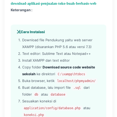
download-aplikasi-penjualan-toko-buah-berbasis-web
Keterangan :
Cara Instalasi
Download file Pendukung yaitu web server
XAMPP (disarankan PHP 5.6 atau versi 7.3)
Text editor: Sublime Text atau Notepad++
Install XAMPP dan text editor
Copy folder
Download source code website
sekolah
ke direktori
C:\xampp\htdocs
Buka browser, ketik
localhost/phpmyadmin/
Buat database, lalu import file
dari
.sql
folder
atau
db
database
Sesuaikan koneksi di
atau
application/config/database.php
koneksi.php