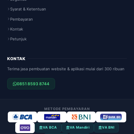
Syarat & Ketentuan
Pembayaran
Kontak
Petunjuk
KONTAK
Terima jasa pembuatan website & aplikasi mulai dari 300 ribuan
0851 8593 8744
METODE PEMBAYARAN
VA BCA
VA Mandiri
VA BNI