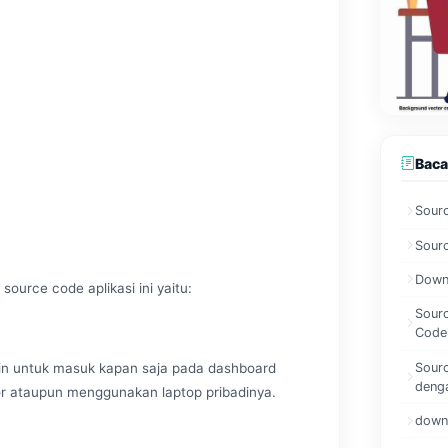
Baca
Sour
Sourc
Downl
source code aplikasi ini yaitu:
Sourc
Code
Sour
min untuk masuk kapan saja pada dashboard
denga
or ataupun menggunakan laptop pribadinya.
downl