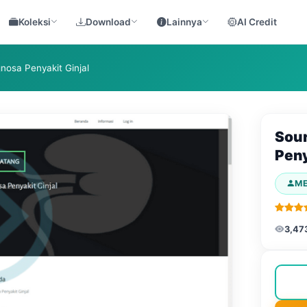
Koleksi
Download
Lainnya
AI Credit
nosa Penyakit Ginjal
Sour
Peny
M
3,47