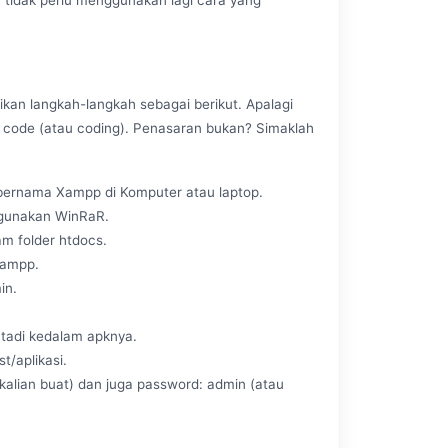
ikan langkah-langkah sebagai berikut. Apalagi
 code (atau coding). Penasaran bukan? Simaklah
g bernama Xampp di Komputer atau laptop.
ggunakan WinRaR.
am folder htdocs.
Xampp.
in.
 tadi kedalam apknya.
t/aplikasi.
alian buat) dan juga password: admin (atau