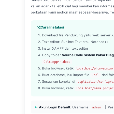
kalian agar kita lebih giat lagi memberikan informa
perkataan kami mohon maaf sebesar-besarnya, Te
Cara Instalasi
Download file Pendukung yaitu web server XA
Text editor: Sublime Text atau Notepad++
Install XAMPP dan text editor
Copy folder
Source Code Sistem Pakar Diag
C:\xampp\htdocs
Buka browser, ketik
localhost/phpmyadmin/
Buat database, lalu import file
dari fo
.sql
Sesuaikan koneksi di
application/config/d
Buka browser, ketik
localhost/nama_projec
Akun Login Default:
Username:
| Pas
admin