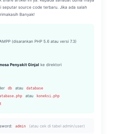
si seputar source code terbaru. Jika ada salah
rimakasih Banyak!
MPP (disarankan PHP 5.6 atau versi 7.3)
nosa Penyakit Ginjal
ke direktori
lder
atau
db
database
atau
atabase.php
koneksi.php
t
sword:
(atau cek di tabel admin/user)
admin