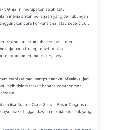
it Ginjal ini merupakan salah satu
alam menjalankan pekerjaan yang berhubungan
 menggunakan cara konvensional atau seperti dulu
rkoneksi secara otomatis dengan internet.
bekerja pada bidang tersebut bisa
antor ataupun tempat pekerjaanya.
ragam manfaat bagi penggunannya. Misalnya, jadi
 tahu lebih dalam terkait bahasa pemrogaman
ersebut.
atkan jika Source Code Sistem Pakar Diagnosa
likinya, maka tinggal download saja pada link yang
k share artikel ini ya. Kepada sahabat dunia maya