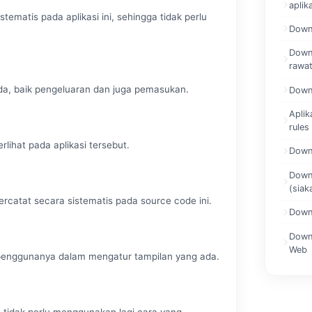
aplik
tematis pada aplikasi ini, sehingga tidak perlu
Downl
Downl
rawat
ada, baik pengeluaran dan juga pemasukan.
Downl
Aplik
rules
rlihat pada aplikasi tersebut.
Downl
Downl
(siak
rcatat secara sistematis pada source code ini.
Down
Down
Web
 penggunanya dalam mengatur tampilan yang ada.
ga tidak perlu menggunakan lagi cara yang