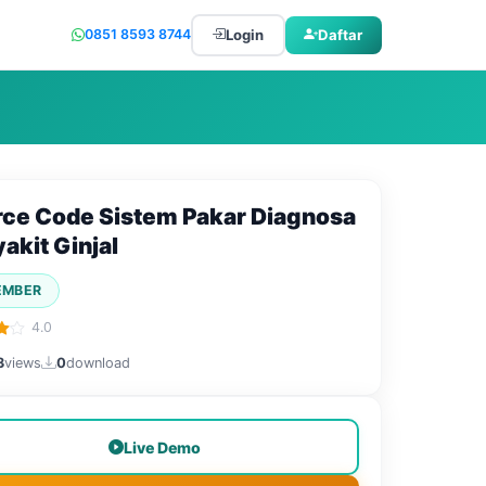
Login
Daftar
0851 8593 8744
ce Code Sistem Pakar Diagnosa
akit Ginjal
EMBER
4.0
3
views
0
download
Live Demo