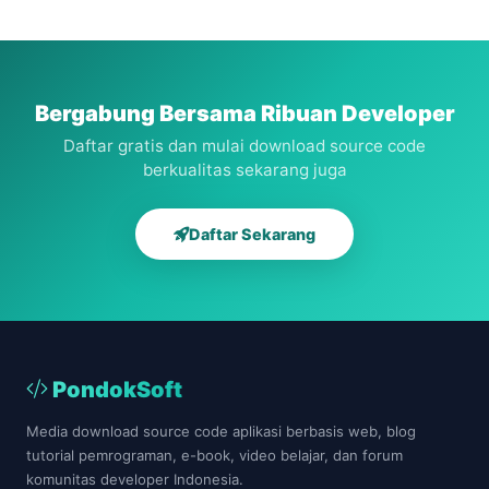
berbasis
buku
area
web
setempat
berbasis
web
Bergabung Bersama Ribuan Developer
Daftar gratis dan mulai download source code
berkualitas sekarang juga
Daftar Sekarang
PondokSoft
Media download source code aplikasi berbasis web, blog
tutorial pemrograman, e-book, video belajar, dan forum
komunitas developer Indonesia.