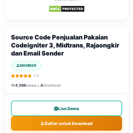
Source Code Penjualan Pakaian
Codeigniter 3, Midtrans, Rajaongkir
dan Email Sender
MEMBER
5.0
4,586
views
4
download
Live Demo
Daftar untuk Download