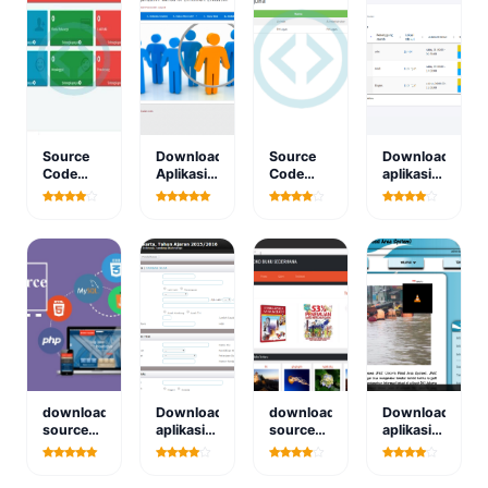
Source
Download
Source
Download
Code
Aplikasi
Code
aplikasi
Aplikasi
SPK
SPK
sistem
Data
METODE
Pemilihan
informasi
Penduduk
PROMETHEE
Kambing
monitoring
Berbasis
Metode
ekstrakulikuler
Website
SAW Dan
berbasis
2025 Full
TOPSIS
web
download
Download
download
Download
source
aplikasi
source
aplikasi
code php
pendaftaran
code
flood
siswa
website
area
baru
penjualan
berdasarkan