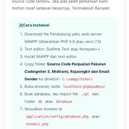
source code terbaru. Jika ada salah perkataan kami
mohon maaf sebesar-besarnya, Terimakasih Banyak!
Cara Instalasi
Download file Pendukung yaitu web server
XAMPP (disarankan PHP 5.6 atau versi 7.3)
Text editor: Sublime Text atau Notepad++
Install XAMPP dan text editor
Copy folder
Source Code Penjualan Pakaian
Codeigniter 3, Midtrans, Rajaongkir dan Email
Sender
ke direktori
C:\xampp\htdocs
Buka browser, ketik
localhost/phpmyadmin/
Buat database, lalu import file
dari
.sql
folder
atau
db
database
Sesuaikan koneksi di
atau
application/config/database.php
koneksi.php