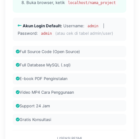
Buka browser, ketik
localhost/nama_project
Akun Login Default:
Username:
|
admin
Password:
(atau cek di tabel admin/user)
admin
Full Source Code (Open Source)
Full Database MySQL (.sql)
E-book PDF Penginstalan
Video MP4 Cara Penggunaan
Support 24 Jam
Gratis Konsultasi
LISENSI RESMI