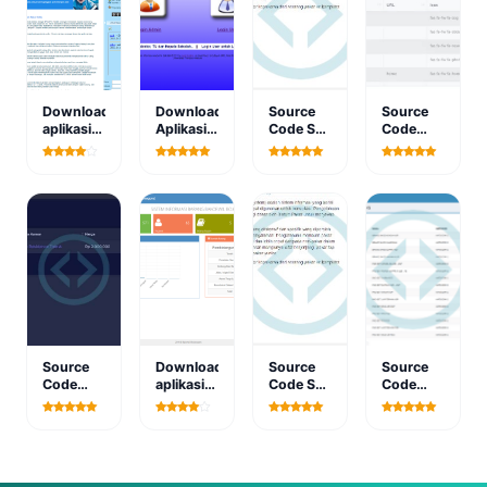
Download
Download
Source
Source
aplikasi
Aplikasi
Code SP
Code
sistem
Siakad
Penyakit
Aplikasi
pakar
Berbasis
Infeksi
Portal
epilepsi
Web
Metode
Berbasis
pada
Dengan
Forward
Web
anak
CodeIgniter
Chaining
berbasis
web
Source
Download
Source
Source
Code
aplikasi
Code SP
Code
Aplikasi
sistem
Penyakit
Sistem
Pesan
informasi
Infeksi
Informasi
dan
barang
Metode
Pengiriman
Sewa
bakorwil
Forward
Barang
Kamar
bojonegoro
Chaining
Berbasis