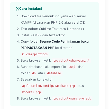
Cara Instalasi
Download file Pendukung yaitu web server
XAMPP (disarankan PHP 5.6 atau versi 7.3)
Text editor: Sublime Text atau Notepad++
Install XAMPP dan text editor
Copy folder
Source Code Peminjaman buku
PERPUSTAKAAN PHP
ke direktori
C:\xampp\htdocs
Buka browser, ketik
localhost/phpmyadmin/
Buat database, lalu import file
dari
.sql
folder
atau
db
database
Sesuaikan koneksi di
atau
application/config/database.php
koneksi.php
Buka browser, ketik
localhost/nama_project