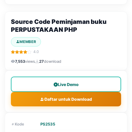
Source Code Peminjaman buku
PERPUSTAKAAN PHP
MEMBER
4.0
7,553
views
27
download
Live Demo
Daftar untuk Download
Kode
PS2535