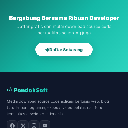
Kos
Web
berbasis
Web
dengan
Bergabung Bersama Ribuan Developer
Framework
Daftar gratis dan mulai download source code
berkualitas sekarang juga
Daftar Sekarang
PondokSoft
Media download source code aplikasi berbasis web, blog
tutorial pemrograman, e-book, video belajar, dan forum
komunitas developer Indonesia.