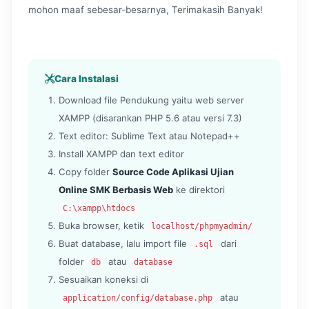
mohon maaf sebesar-besarnya, Terimakasih Banyak!
Cara Instalasi
Download file Pendukung yaitu web server
XAMPP (disarankan PHP 5.6 atau versi 7.3)
Text editor: Sublime Text atau Notepad++
Install XAMPP dan text editor
Copy folder
Source Code Aplikasi Ujian
Online SMK Berbasis Web
ke direktori
C:\xampp\htdocs
Buka browser, ketik
localhost/phpmyadmin/
Buat database, lalu import file
dari
.sql
folder
atau
db
database
Sesuaikan koneksi di
atau
application/config/database.php