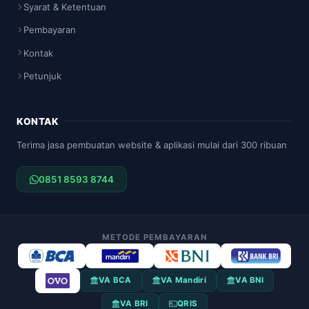
Syarat & Ketentuan
Pembayaran
Kontak
Petunjuk
KONTAK
Terima jasa pembuatan website & aplikasi mulai dari 300 ribuan
0851 8593 8744
METODE PEMBAYARAN
VA BCA
VA Mandiri
VA BNI
VA BRI
QRIS