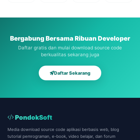
Versi 1.0
metode
epilepsi
Prasarana
Dengan
dempster
pada
Desa
CodeIgniter.
shafer
anak
berbasis
web
Bergabung Bersama Ribuan Developer
Daftar gratis dan mulai download source code
berkualitas sekarang juga
Daftar Sekarang
PondokSoft
Media download source code aplikasi berbasis web, blog
tutorial pemrograman, e-book, video belajar, dan forum