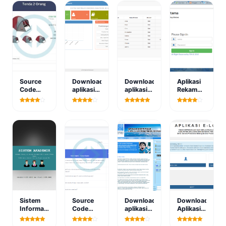
Source
Download
Download
Aplikasi
Code
aplikasi
aplikasi
Rekam
Aplikasi
sistem
sistem
Medis
Penyewaan
informasi
pendukung
Apotek
Alat
barang
keputusan
PHP
Outdoor
bakorwil
atau
Mysql
Camping
bojonegoro
decision
Bootstrap
support
system
berbasis
web
Sistem
Source
Download
Download
Informasi
Code
aplikasi
Aplikasi
Nilai
sistem
sistem
Sarana
Online
pakar
pakar
Dan