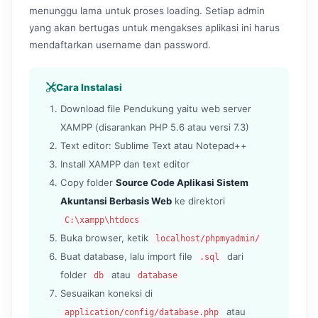
menunggu lama untuk proses loading. Setiap admin
yang akan bertugas untuk mengakses aplikasi ini harus
mendaftarkan username dan password.
Cara Instalasi
Download file Pendukung yaitu web server
XAMPP (disarankan PHP 5.6 atau versi 7.3)
Text editor: Sublime Text atau Notepad++
Install XAMPP dan text editor
Copy folder
Source Code Aplikasi Sistem
Akuntansi Berbasis Web
ke direktori
C:\xampp\htdocs
Buka browser, ketik
localhost/phpmyadmin/
Buat database, lalu import file
dari
.sql
folder
atau
db
database
Sesuaikan koneksi di
atau
application/config/database.php