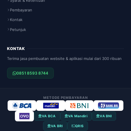
Syarat & Ketentuan
Pembayaran
Kontak
Petunjuk
KONTAK
Terima jasa pembuatan website & aplikasi mulai dari 300 ribuan
0851 8593 8744
METODE PEMBAYARAN
VA BCA
VA Mandiri
VA BNI
VA BRI
QRIS