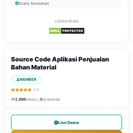
Gratis Konsultasi
LISENSI RESMI
Source Code Aplikasi Penjualan
Bahan Material
MEMBER
5.0
2,886
views
5
download
Live Demo