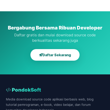
penjualan
geografis
hutang
hipertensis
berbasis
pencarian
piutang
metode
web
lokasi
berbasis
topsis
kampus
web
berbasis
web
Bergabung Bersama Ribuan Developer
Daftar gratis dan mulai download source code
berkualitas sekarang juga
Daftar Sekarang
PondokSoft
Media download source code aplikasi berbasis web, blog
tutorial pemrograman, e-book, video belajar, dan forum