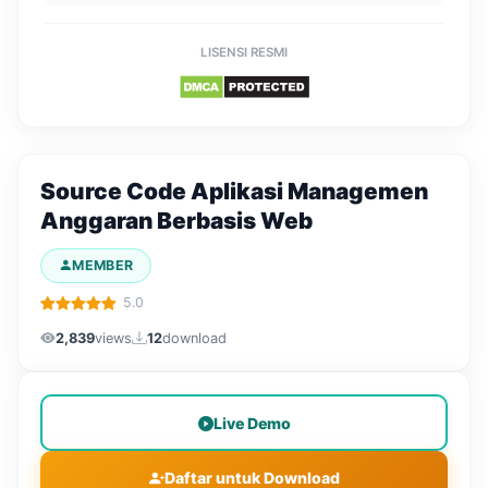
LISENSI RESMI
Source Code Aplikasi Managemen
Anggaran Berbasis Web
MEMBER
5.0
2,839
views
12
download
Live Demo
Daftar untuk Download