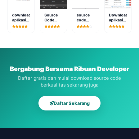
download
Source
source
Download
aplikasi
Code
code
aplikasi
hospital
SPK
ppdb
ujian
manajemen
Metode
online
online
sistem
AHP Dan
atau
Promethee
unbk
berbasis
berbasis
web
web
Bergabung Bersama Ribuan Developer
Daftar gratis dan mulai download source code
berkualitas sekarang juga
Daftar Sekarang