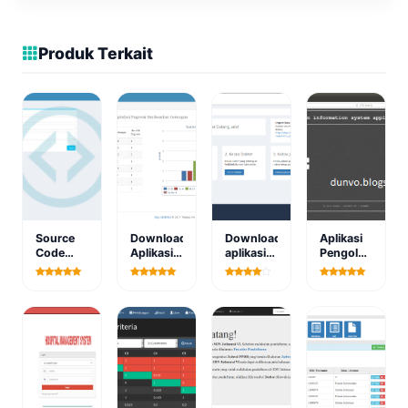
Produk Terkait
Source
Download
Download
Aplikasi
Code
Aplikasi
aplikasi
Pengolahan
Aplikasi
Sistem
jadwal
Data
Catatan
Informasi
kerja
Penduduk
Keterlambatan
Pegawai
dokter
Versi 1.0
Siswa
SIMPEG
berbasis
Berbasis
Berbasis
VERSI 4
web
Web
Web
PREMIUM