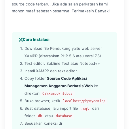
source code terbaru. Jika ada salah perkataan kami
mohon maaf sebesar-besarnya, Terimakasih Banyak!
Cara Instalasi
Download file Pendukung yaitu web server
XAMPP (disarankan PHP 5.6 atau versi 7.3)
Text editor: Sublime Text atau Notepad++
Install XAMPP dan text editor
Copy folder
Source Code Aplikasi
Managemen Anggaran Berbasis Web
ke
direktori
C:\xampp\htdocs
Buka browser, ketik
localhost/phpmyadmin/
Buat database, lalu import file
dari
.sql
folder
atau
db
database
Sesuaikan koneksi di