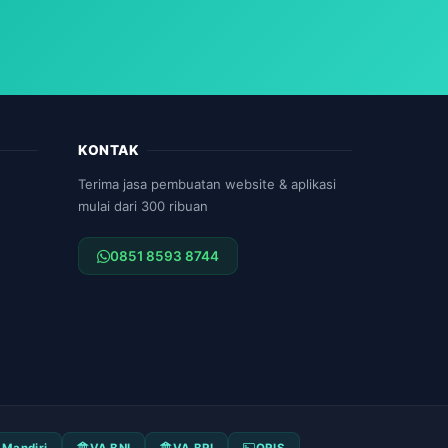
KONTAK
Terima jasa pembuatan website & aplikasi
mulai dari 300 ribuan
0851 8593 8744
 Mandiri
VA BNI
VA BRI
QRIS