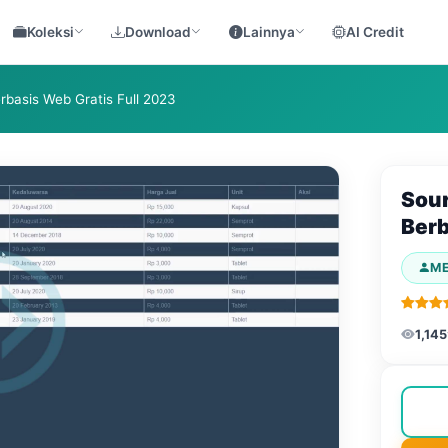
Koleksi
Download
Lainnya
AI Credit
rbasis Web Gratis Full 2023
Sour
Berb
M
1,145