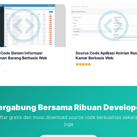
 Code Sistem Informasi
Source Code Aplikasi Antrian Res
iman Barang Berbasis Web
Kamar Berbasis Web
ergabung Bersama Ribuan Develop
ftar gratis dan mulai download source code berkualitas sekar
juga