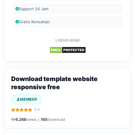
Support 24 Jam
Gratis Konsultasi
LISENSI RESMI
Download template website
responsive free
MEMBER
5.0
6,268
views
165
download