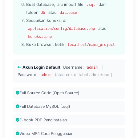
Buat database, lalu import file
dari
.sql
folder
atau
db
database
Sesuaikan koneksi di
atau
application/config/database.php
koneksi.php
Buka browser, ketik
localhost/nama_project
Akun Login Default:
Username:
|
admin
Password:
(atau cek di tabel admin/user)
admin
Full Source Code (Open Source)
Full Database MySQL (.sql)
E-book PDF Penginstalan
Video MP4 Cara Penggunaan