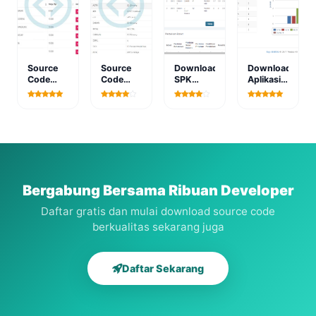
Source
Source
Download
Download
Code
Code
SPK
Aplikasi
Aplikasi
Aplikasi
Pemilihan
Sistem
Kasir
Pendaftaran
Dosen
Informasi
Berbasis
Peserta
Terbaik
Pegawai
Web
Didik
menggunakan
SIMPEG
Framework
Baru
Metode
VERSI 4
Codeigniter
Berbasis
WP
PREMIUM
2023
Web
Bergabung Bersama Ribuan Developer
Daftar gratis dan mulai download source code
berkualitas sekarang juga
Daftar Sekarang