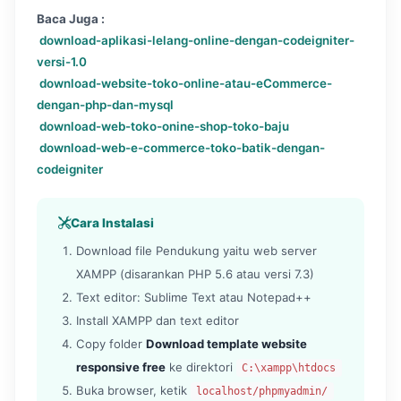
Baca Juga :
download-aplikasi-lelang-online-dengan-codeigniter-
versi-1.0
download-website-toko-online-atau-eCommerce-
dengan-php-dan-mysql
download-web-toko-onine-shop-toko-baju
download-web-e-commerce-toko-batik-dengan-
codeigniter
Cara Instalasi
Download file Pendukung yaitu web server
XAMPP (disarankan PHP 5.6 atau versi 7.3)
Text editor: Sublime Text atau Notepad++
Install XAMPP dan text editor
Copy folder
Download template website
responsive free
ke direktori
C:\xampp\htdocs
Buka browser, ketik
localhost/phpmyadmin/