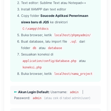
Text editor: Sublime Text atau Notepad++
Install XAMPP dan text editor
Copy folder
Soucode Aplikasi Penerimaan
siswa baru di JQS
ke direktori
C:\xampp\htdocs
Buka browser, ketik
localhost/phpmyadmin/
Buat database, lalu import file
dari
.sql
folder
atau
db
database
Sesuaikan koneksi di
atau
application/config/database.php
koneksi.php
Buka browser, ketik
localhost/nama_project
Akun Login Default:
Username:
|
admin
Password:
(atau cek di tabel admin/user)
admin