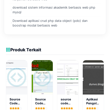
download sistem informasi akademik berbasis web php
mysql
Download aplikasi crud php data object (pdo) dan
boostrap modal berbasis web
Produk Terkait
Source
Source
source
Aplikasi
Code
Code
code
Pengolahan
Aplikasi
Sistem
aplikasi
Data