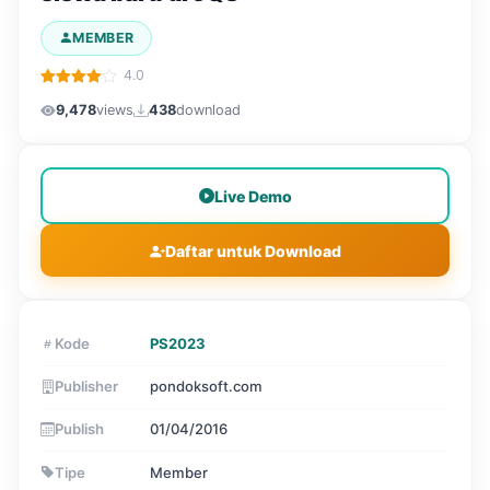
MEMBER
4.0
9,478
views
438
download
Live Demo
Daftar untuk Download
Kode
PS2023
Publisher
pondoksoft.com
Publish
01/04/2016
Tipe
Member