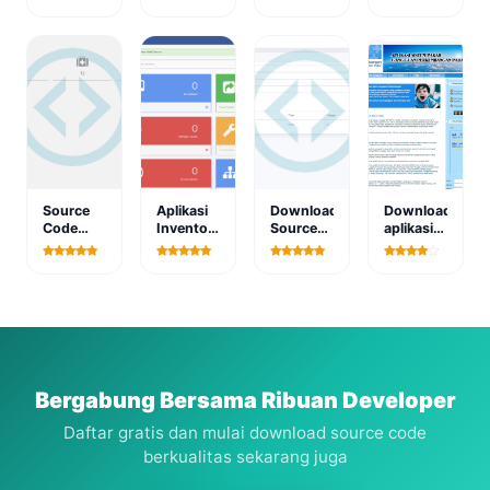
Arsip dan
Informasi
persediaan
Penduduk
Dokumentasi
Rumah
obat
Versi 1.0
Kegiatan
Kost
berbasis
Berbasis
Berbasis
web
Web
Web
Source
Aplikasi
Download
Download
Code
Inventori
Source
aplikasi
Aplikasi
Barang
Code
sistem
SPK
Berbasis
Aplikasi
pakar
Penyakit
WEB
Kredit
epilepsi
Ayam
dengan
Kendaraan
pada
Berbasis
PHP
Php
anak
Web
berbasis
web
Bergabung Bersama Ribuan Developer
Daftar gratis dan mulai download source code
berkualitas sekarang juga