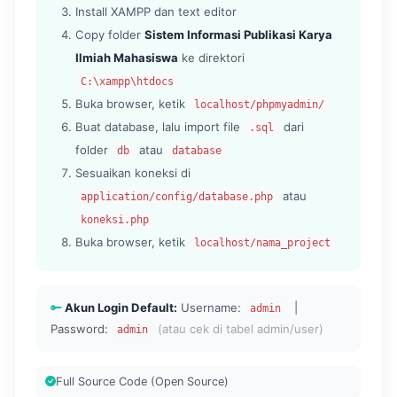
Install XAMPP dan text editor
Copy folder
Sistem Informasi Publikasi Karya
Ilmiah Mahasiswa
ke direktori
C:\xampp\htdocs
Buka browser, ketik
localhost/phpmyadmin/
Buat database, lalu import file
dari
.sql
folder
atau
db
database
Sesuaikan koneksi di
atau
application/config/database.php
koneksi.php
Buka browser, ketik
localhost/nama_project
Akun Login Default:
Username:
|
admin
Password:
(atau cek di tabel admin/user)
admin
Full Source Code (Open Source)