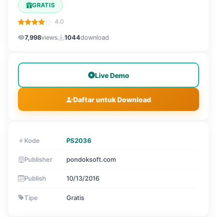
GRATIS
4.0
7,998
views
1044
download
Live Demo
Daftar untuk Download
Kode
PS2036
Publisher
pondoksoft.com
Publish
10/13/2016
Tipe
Gratis