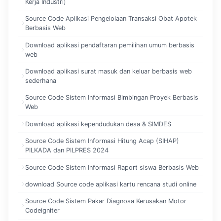
Kerja Industri)
Source Code Aplikasi Pengelolaan Transaksi Obat Apotek
Berbasis Web
Download aplikasi pendaftaran pemilihan umum berbasis
web
Download aplikasi surat masuk dan keluar berbasis web
sederhana
Source Code Sistem Informasi Bimbingan Proyek Berbasis
Web
Download aplikasi kependudukan desa & SIMDES
Source Code Sistem Informasi Hitung Acap (SIHAP)
PILKADA dan PILPRES 2024
Source Code Sistem Informasi Raport siswa Berbasis Web
download Source code aplikasi kartu rencana studi online
Source Code Sistem Pakar Diagnosa Kerusakan Motor
Codeigniter