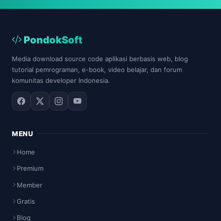
PondokSoft
Media download source code aplikasi berbasis web, blog
tutorial pemrograman, e-book, video belajar, dan forum
komunitas developer Indonesia.
MENU
Home
Premium
Member
Gratis
Blog