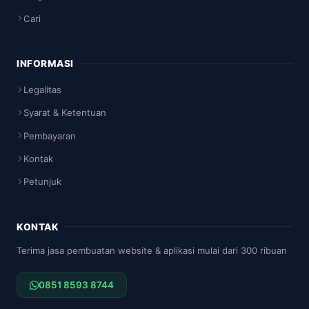
Cari
INFORMASI
Legalitas
Syarat & Ketentuan
Pembayaran
Kontak
Petunjuk
KONTAK
Terima jasa pembuatan website & aplikasi mulai dari 300 ribuan
0851 8593 8744