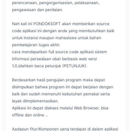
perencanaan, pengorganisasian, pelaksanaan,
pengawasan dan penilaian.
Nah kali ini PONDOKSOFT akan memberikan source
code aplikasi ini dengan anda yang membutuhkan baik
untuk instansi maupun mahasiswa untuk bahan
pembelajaran tugas akhir.
cara mendapatkan full source code aplikasi sistem
informasi persediaan obat berbasis web versi
1.0,silahkan baca petunjuk (PETUNJUK).
Berdasarkan hasil pengujian program maka dapat
disimpulkan bahwa program ini dapat berjalan dengan
baik dan sudah memenuhi kebutuhan pemakai serta
layak diimplementasikan.
Aplikasi ini dapat diakses melalui Web Browser, bisa
offline dan online ..
Aadapun fitur/Komponen yang terdapat di dalam aplikasi