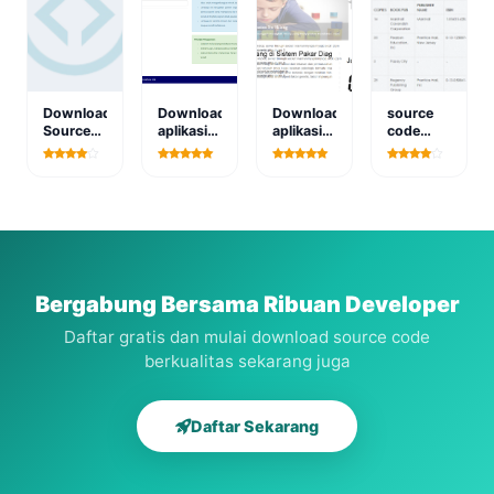
Chaining
Download
Download
Download
source
Source
aplikasi
aplikasi
code
Code
sistem
sistem
perpustakaan
Sistem
informasi
pakar
berbasis
Informasi
pendaftaran
diagnosa
web
Web
ukm
psikologi
gratis
Perpustakaan
berbasis
anak
web
Online
Bergabung Bersama Ribuan Developer
Daftar gratis dan mulai download source code
berkualitas sekarang juga
Daftar Sekarang