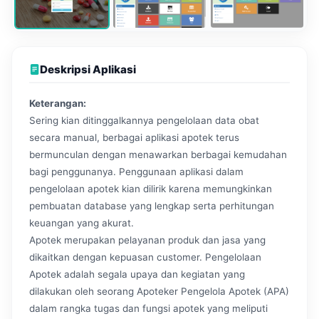
Deskripsi Aplikasi
Keterangan:
Sering kian ditinggalkannya pengelolaan data obat
secara manual, berbagai aplikasi apotek terus
bermunculan dengan menawarkan berbagai kemudahan
bagi penggunanya. Penggunaan aplikasi dalam
pengelolaan apotek kian dilirik karena memungkinkan
pembuatan database yang lengkap serta perhitungan
keuangan yang akurat.
Apotek merupakan pelayanan produk dan jasa yang
dikaitkan dengan kepuasan customer. Pengelolaan
Apotek adalah segala upaya dan kegiatan yang
dilakukan oleh seorang Apoteker Pengelola Apotek (APA)
dalam rangka tugas dan fungsi apotek yang meliputi