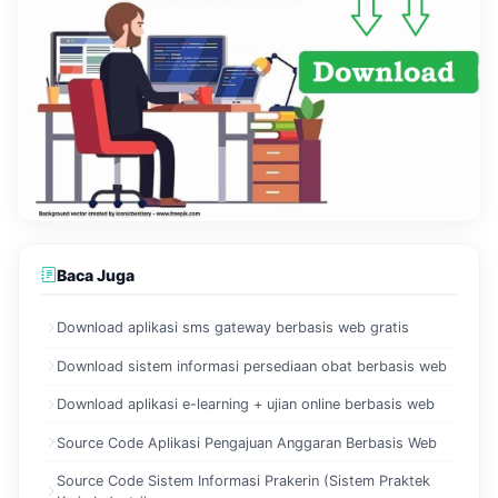
Baca Juga
Download aplikasi sms gateway berbasis web gratis
Download sistem informasi persediaan obat berbasis web
Download aplikasi e-learning + ujian online berbasis web
Source Code Aplikasi Pengajuan Anggaran Berbasis Web
Source Code Sistem Informasi Prakerin (Sistem Praktek