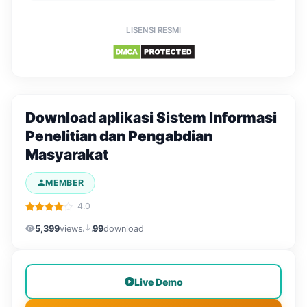
LISENSI RESMI
Download aplikasi Sistem Informasi
Penelitian dan Pengabdian
Masyarakat
MEMBER
4.0
5,399
views
99
download
Live Demo