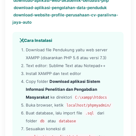
download-aplikasi-web-akademik-berbasis-php
download-aplikasi-pengolahan-data-penduduk
download-website-profile-perusahaan-cv-paralivna-
jaya-auto
Cara Instalasi
Download file Pendukung yaitu web server
XAMPP (disarankan PHP 5.6 atau versi 7.3)
Text editor: Sublime Text atau Notepad++
Install XAMPP dan text editor
Copy folder
Download aplikasi Sistem
Informasi Penelitian dan Pengabdian
Masyarakat
ke direktori
C:\xampp\htdocs
Buka browser, ketik
localhost/phpmyadmin/
Buat database, lalu import file
dari
.sql
folder
atau
db
database
Sesuaikan koneksi di