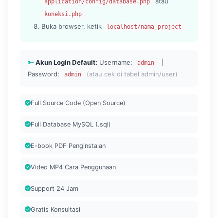
atau
application/config/database.php
koneksi.php
Buka browser, ketik
localhost/nama_project
Akun Login Default:
Username:
|
admin
Password:
(atau cek di tabel admin/user)
admin
Full Source Code (Open Source)
Full Database MySQL (.sql)
E-book PDF Penginstalan
Video MP4 Cara Penggunaan
Support 24 Jam
Gratis Konsultasi