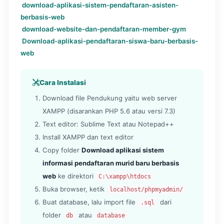
download-aplikasi-sistem-pendaftaran-asisten-
berbasis-web
download-website-dan-pendaftaran-member-gym
Download-aplikasi-pendaftaran-siswa-baru-berbasis-
web
Cara Instalasi
Download file Pendukung yaitu web server
XAMPP (disarankan PHP 5.6 atau versi 7.3)
Text editor: Sublime Text atau Notepad++
Install XAMPP dan text editor
Copy folder
Download aplikasi sistem
informasi pendaftaran murid baru berbasis
web
ke direktori
C:\xampp\htdocs
Buka browser, ketik
localhost/phpmyadmin/
Buat database, lalu import file
dari
.sql
folder
atau
db
database