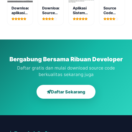
Download
Download
Aplikasi
Source
aplikasi
Source
Sistem
Code
sistem
Code
Pendukung
Sistem
informasi
Website
Keputusan
Informasi
rumah
DISPORA
Pemilihan
UMKM
sakit
Mobil
Berbasis
(sirusak)
Web
berbasis
web
Bergabung Bersama Ribuan Developer
Daftar gratis dan mulai download source code
berkualitas sekarang juga
Daftar Sekarang