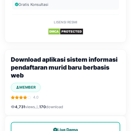
Gratis Konsultasi
LISENSI RESMI
Download aplikasi sistem informasi
pendaftaran murid baru berbasis
web
MEMBER
4.0
4,731
views
170
download
Live Demo