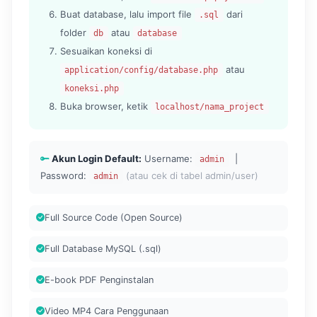
Buat database, lalu import file
dari
.sql
folder
atau
db
database
Sesuaikan koneksi di
atau
application/config/database.php
koneksi.php
Buka browser, ketik
localhost/nama_project
Akun Login Default:
Username:
|
admin
Password:
(atau cek di tabel admin/user)
admin
Full Source Code (Open Source)
Full Database MySQL (.sql)
E-book PDF Penginstalan
Video MP4 Cara Penggunaan