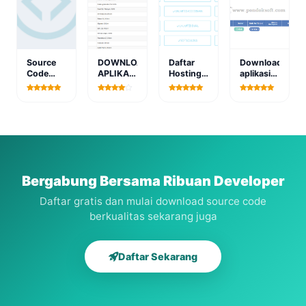
Source
DOWNLOAD
Daftar
Download
Code
APLIKASI
Hosting
aplikasi
Aplikasi
PENJADWALAN
Murah
sistem
Catatan
MATAKULIAH
Indonesia
pengelolaan
Keterlambatan
BERBASIS
terbaik
gedung
Siswa
WEB
berbasis
Berbasis
web
Web
Bergabung Bersama Ribuan Developer
Daftar gratis dan mulai download source code
berkualitas sekarang juga
Daftar Sekarang