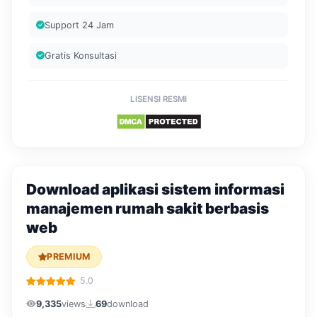
Support 24 Jam
Gratis Konsultasi
LISENSI RESMI
Download aplikasi sistem informasi
manajemen rumah sakit berbasis
web
PREMIUM
5.0
9,335
views
69
download