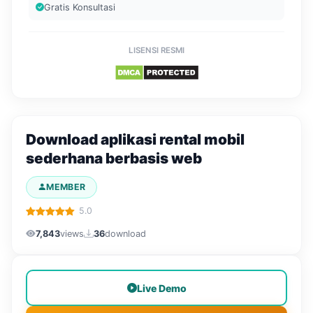
Gratis Konsultasi
LISENSI RESMI
Download aplikasi rental mobil
sederhana berbasis web
MEMBER
5.0
7,843
views
36
download
Live Demo