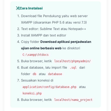
Cara Instalasi
Download file Pendukung yaitu web server
XAMPP (disarankan PHP 5.6 atau versi 7.3)
Text editor: Sublime Text atau Notepad++
Install XAMPP dan text editor
Copy folder
Download aplikasi penjadwalan
ujian online berbasis web
ke direktori
C:\xampp\htdocs
Buka browser, ketik
localhost/phpmyadmin/
Buat database, lalu import file
dari
.sql
folder
atau
db
database
Sesuaikan koneksi di
atau
application/config/database.php
koneksi.php
Buka browser, ketik
localhost/nama_project