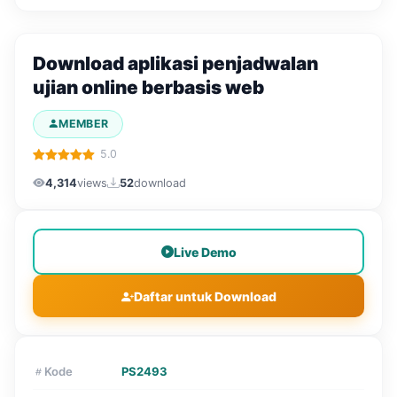
Download aplikasi penjadwalan
ujian online berbasis web
MEMBER
5.0
4,314
views
52
download
Live Demo
Daftar untuk Download
Kode
PS2493