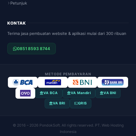
Petunjuk
KONTAK
Terima jasa pembuatan website & aplikasi mulai dari 300 ribuan
0851 8593 8744
METODE PEMBAYARAN
VA BCA
VA Mandiri
VA BNI
VA BRI
QRIS
© 2016 – 2026 PondokSoft. All rights reserved. PT. Web Hosting
Indonesia