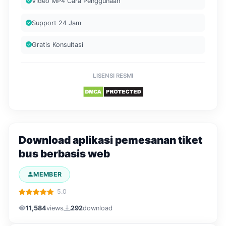
Video MP4 Cara Penggunaan
Support 24 Jam
Gratis Konsultasi
LISENSI RESMI
Download aplikasi pemesanan tiket
bus berbasis web
MEMBER
5.0
11,584
views
292
download