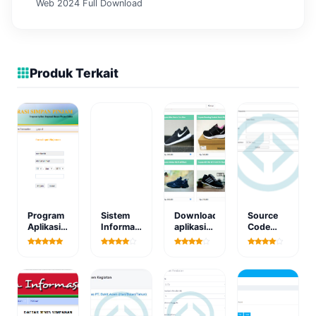
Web 2024 Full Download
Produk Terkait
Program
Sistem
Download
Source
Aplikasi
Informasi
aplikasi
Code
Koperasi
Akademik
ecommerce
Aplikasi
Simpan
Sekolah
toko
Pengajuan
Pinjam
Berbasis
sepatu
Anggaran
Web php
berbasis
Berbasis
& mysql
web
Web