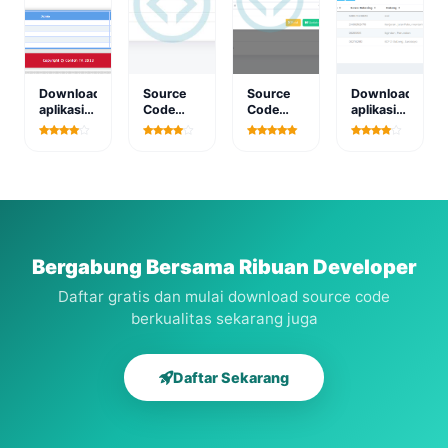
Download
Source
Source
Download
aplikasi
Code
Code
aplikasi
sistem
Aplikasi
Aplikasi
ekspedisi
informasi
Arsip dan
SPK
online
koperasi
Dokumentasi
Pemilihan
atau
berbasis
Kegiatan
Mahasiswa
pengiriman
web
Berprestasi
barang
Metode
berbasis
AHP Dan
web
SAW
Bergabung Bersama Ribuan Developer
Daftar gratis dan mulai download source code
berkualitas sekarang juga
Daftar Sekarang