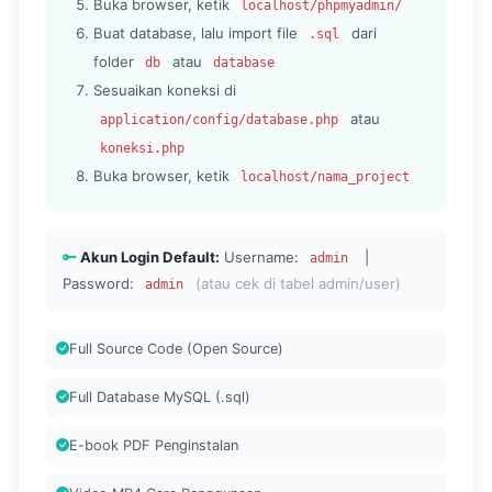
Buka browser, ketik
localhost/phpmyadmin/
Buat database, lalu import file
dari
.sql
folder
atau
db
database
Sesuaikan koneksi di
atau
application/config/database.php
koneksi.php
Buka browser, ketik
localhost/nama_project
Akun Login Default:
Username:
|
admin
Password:
(atau cek di tabel admin/user)
admin
Full Source Code (Open Source)
Full Database MySQL (.sql)
E-book PDF Penginstalan