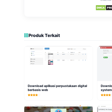
Produk Terkait
Download aplikasi perpustakaan digital
Downloa
berbasis web
system