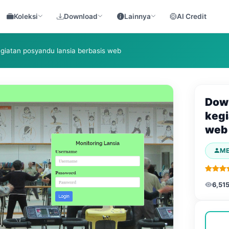
Koleksi
Download
Lainnya
AI Credit
egiatan posyandu lansia berbasis web
Down
kegi
web
M
6,51