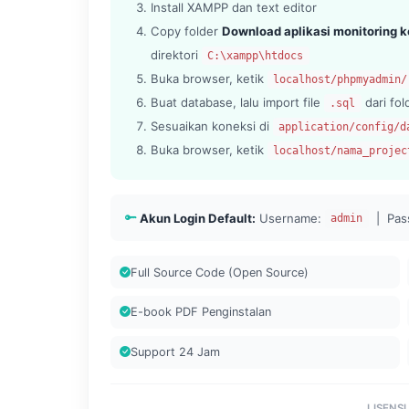
Install XAMPP dan text editor
Copy folder
Download aplikasi monitoring k
direktori
C:\xampp\htdocs
Buka browser, ketik
localhost/phpmyadmin/
Buat database, lalu import file
dari fo
.sql
Sesuaikan koneksi di
application/config/d
Buka browser, ketik
localhost/nama_projec
Akun Login Default:
Username:
| Pas
admin
Full Source Code (Open Source)
E-book PDF Penginstalan
Support 24 Jam
LISENSI