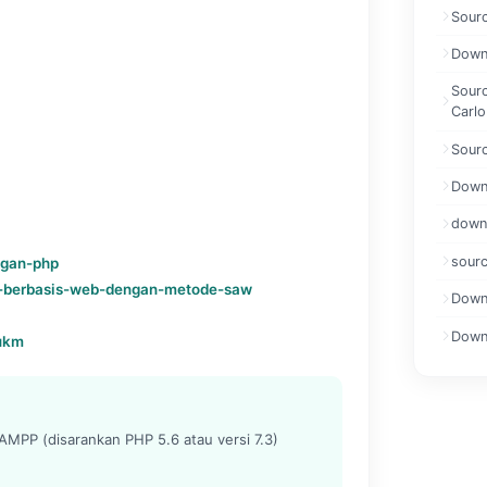
Sour
Downl
Sour
Carlo
Sour
Downl
down
sourc
ngan-php
n-berbasis-web-dengan-metode-saw
Downl
Downl
-ukm
MPP (disarankan PHP 5.6 atau versi 7.3)