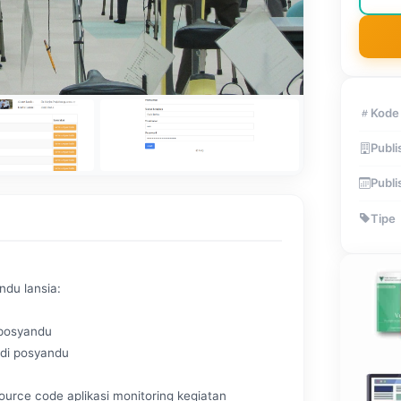
Kode
Publi
Publi
Tipe
ndu lansia:
 posyandu
 di posyandu
rce code aplikasi monitoring kegiatan