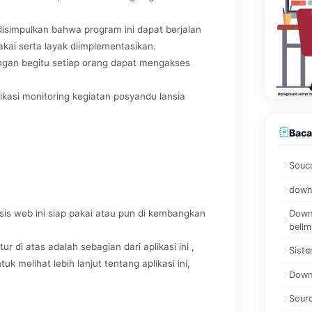
isimpulkan bahwa program ini dapat berjalan
ai serta layak diimplementasikan.
engan begitu setiap orang dapat mengakses
kasi monitoring kegiatan posyandu lansia
Baca
Souco
downl
asis web ini siap pakai atau pun di kembangkan
Downl
bellm
ur di atas adalah sebagian dari aplikasi ini ,
Siste
uk melihat lebih lanjut tentang aplikasi ini,
Downl
Sourc