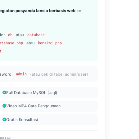
egiatan posyandu lansia berbasis web
ke
lder
atau
db
database
atau
atabase.php
koneksi.php
t
sword:
(atau cek di tabel admin/user)
admin
Full Database MySQL (.sql)
Video MP4 Cara Penggunaan
Gratis Konsultasi
 RESMI