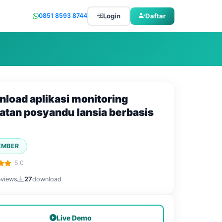
Login
Daftar
0851 8593 8744
load aplikasi monitoring
atan posyandu lansia berbasis
EMBER
5.0
5
views
27
download
Live Demo