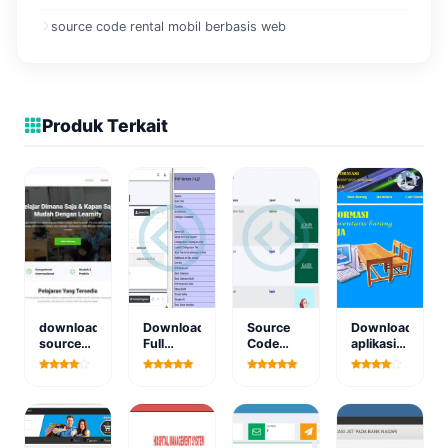
source code rental mobil berbasis web
Produk Terkait
download
Download
Source
Download
source
Full
Code
aplikasi
code
Source
Aplikasi
inventory
aplikasi e
Code
Web
barang
learning
Sistem
Kasir
sekolah
gratis
Informasi
Sederhana
berbasis
Pengarsipan
Berbasis
web
Surat (
PHP