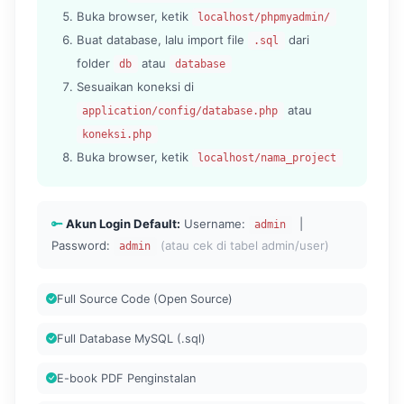
Buka browser, ketik
localhost/phpmyadmin/
Buat database, lalu import file
dari
.sql
folder
atau
db
database
Sesuaikan koneksi di
atau
application/config/database.php
koneksi.php
Buka browser, ketik
localhost/nama_project
Akun Login Default:
Username:
|
admin
Password:
(atau cek di tabel admin/user)
admin
Full Source Code (Open Source)
Full Database MySQL (.sql)
E-book PDF Penginstalan