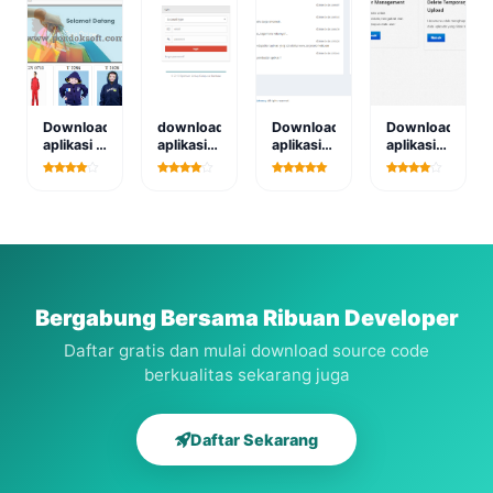
SIPAS21 )
MySQL
dengan
Codeigniter
4
Download
download
Download
Download
aplikasi e
aplikasi
aplikasi
aplikasi
commerce
hospital
sms
pengolahan
toko
manajemen
gateway
data
online
sistem
dan
nasabah
full
polling
perbankan
berbasis
gratis
berbasis
web
online
web
berbasis
web
Bergabung Bersama Ribuan Developer
Daftar gratis dan mulai download source code
berkualitas sekarang juga
Daftar Sekarang