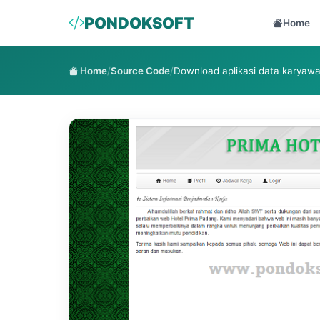
PONDOKSOFT
Home
Home
/
Source Code
/
Download aplikasi data karyawa