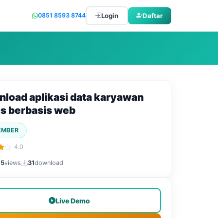
Login
Daftar
0851 8593 8744
load aplikasi data karyawan
is berbasis web
EMBER
4.0
05
views
31
download
Live Demo