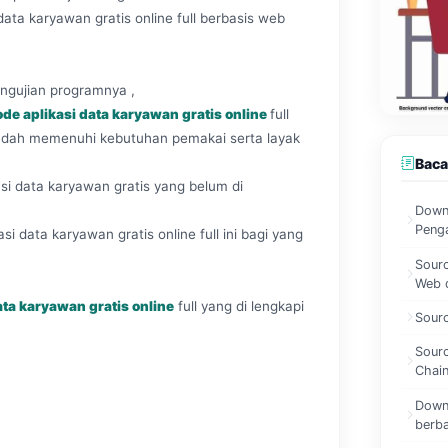
ata karyawan gratis online full berbasis web
engujian programnya ,
de aplikasi data karyawan gratis online
full
 sudah memenuhi kebutuhan pemakai serta layak
Baca
i data karyawan gratis yang belum di
Downl
Peng
si data karyawan gratis online full ini bagi yang
Sourc
Web 
ata karyawan gratis online
full yang di lengkapi
Sour
Sour
Chain
Downl
berb