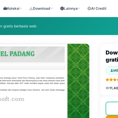
Koleksi
Download
Lainnya
AI Credit
n gratis berbasis web
Down
grat
M
11,4