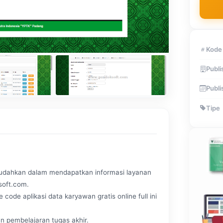
Kode
Publi
Publi
Tipe
,
mudahkan dalam mendapatkan informasi layanan
ksoft.com.
de aplikasi data karyawan gratis online full ini
n pembelajaran tugas akhir.