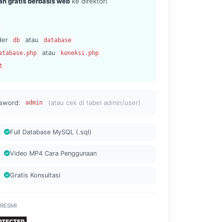
n gratis berbasis web
ke direktori
lder
atau
db
database
atau
atabase.php
koneksi.php
t
sword:
(atau cek di tabel admin/user)
admin
Full Database MySQL (.sql)
Video MP4 Cara Penggunaan
Gratis Konsultasi
 RESMI