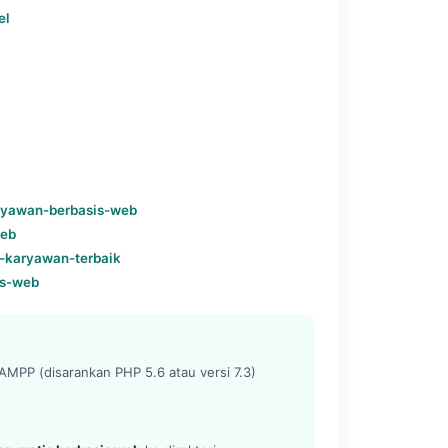
el
aryawan-berbasis-web
web
-karyawan-terbaik
is-web
MPP (disarankan PHP 5.6 atau versi 7.3)