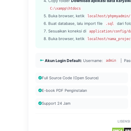
Copy folder
Download aplikasi data karyawa
C:\xampp\htdocs
Buka browser, ketik
localhost/phpmyadmin/
Buat database, lalu import file
dari fo
.sql
Sesuaikan koneksi di
application/config/d
Buka browser, ketik
localhost/nama_projec
Akun Login Default:
Username:
| Pas
admin
Full Source Code (Open Source)
E-book PDF Penginstalan
Support 24 Jam
LISENSI