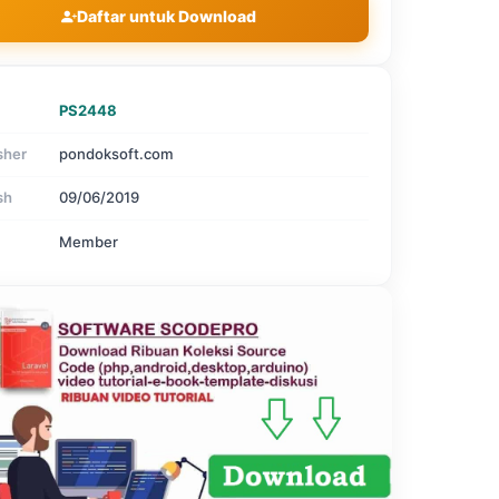
Daftar untuk Download
PS2448
sher
pondoksoft.com
sh
09/06/2019
Member