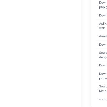
Downl
php g
Downl
Aplik
web
downl
Down
Sour
denga
Downl
Downl
jurus
Sourc
Meto
sourc