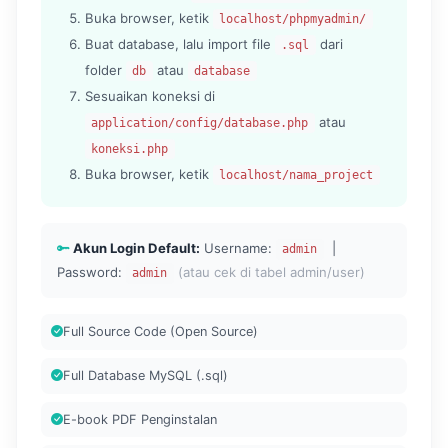
Buka browser, ketik
localhost/phpmyadmin/
Buat database, lalu import file
dari
.sql
folder
atau
db
database
Sesuaikan koneksi di
atau
application/config/database.php
koneksi.php
Buka browser, ketik
localhost/nama_project
Akun Login Default:
Username:
|
admin
Password:
(atau cek di tabel admin/user)
admin
Full Source Code (Open Source)
Full Database MySQL (.sql)
E-book PDF Penginstalan