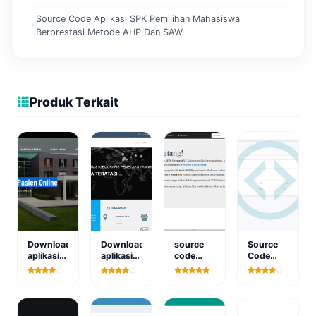
Source Code Aplikasi SPK Pemilihan Mahasiswa
Berprestasi Metode AHP Dan SAW
Produk Terkait
Download
Download
source
Source
aplikasi
aplikasi
code
Code
pendaftaran
sistem
ppdb
Aplikasi
pasien
informasi
online
Kredit
online
geografis
Kendaraan
pemetaan
Berbasis
desa
Web