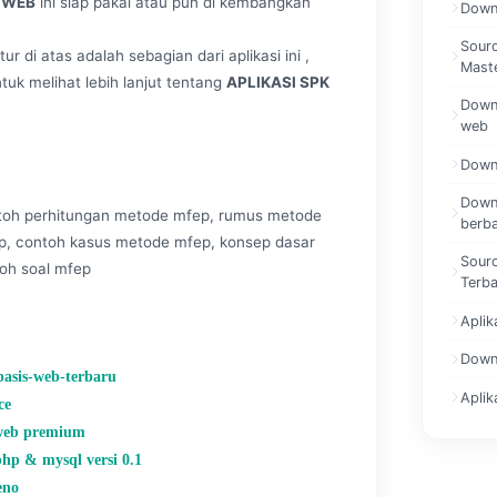
 WEB
ini siap pakai atau pun di kembangkan
Down
Sour
ur di atas adalah sebagian dari aplikasi ini ,
Mast
tuk melihat lebih lanjut tentang
APLIKASI SPK
Downl
web
Downl
Downl
ntoh perhitungan metode mfep, rumus metode
berb
p, contoh kasus metode mfep, konsep dasar
Sourc
toh soal mfep
Terb
Aplik
Downl
basis-web-terbaru
Apli
ce
 web premium
hp & mysql versi 0.1
eno