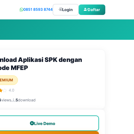
Login
Daftar
0851 8593 8744
load Aplikasi SPK dengan
ode MFEP
EMIUM
4.0
4
views
5
download
Live Demo