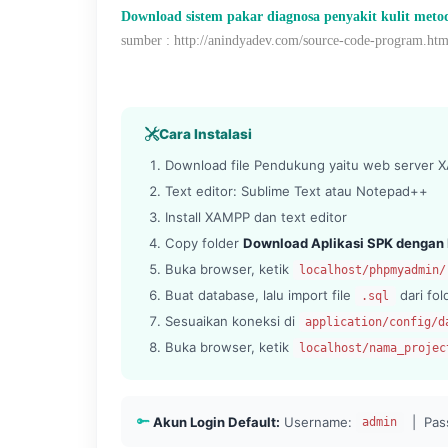
Download sistem pakar diagnosa penyakit kulit meto
sumber : http://anindyadev.com/source-code-program.ht
Cara Instalasi
Download file Pendukung yaitu web server XA
Text editor: Sublime Text atau Notepad++
Install XAMPP dan text editor
Copy folder
Download Aplikasi SPK dengan
Buka browser, ketik
localhost/phpmyadmin/
Buat database, lalu import file
dari fo
.sql
Sesuaikan koneksi di
application/config/d
Buka browser, ketik
localhost/nama_projec
Akun Login Default:
Username:
| Pas
admin