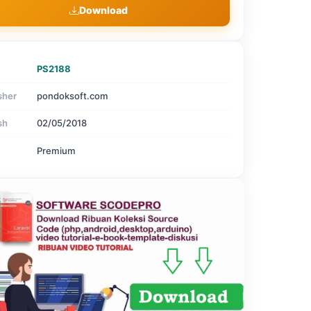
Download
PS2188
sher
pondoksoft.com
sh
02/05/2018
Premium