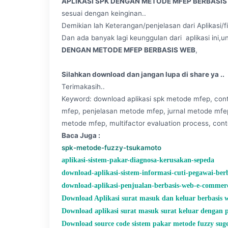
APLIKASI SPK DENGAN METODE MFEP BERBASIS
sesuai dengan keinginan..
Demikian lah Keterangan/penjelasan dari Aplikasi/fit
Dan ada banyak lagi keunggulan dari aplikasi ini,un
DENGAN METODE MFEP BERBASIS WEB
,
Silahkan download dan jangan lupa di share ya ..
Terimakasih..
Keyword: download aplikasi spk metode mfep, co
mfep, penjelasan metode mfep, jurnal metode mfe
metode mfep, multifactor evaluation process, con
Baca Juga :
spk-metode-fuzzy-tsukamoto
aplikasi-sistem-pakar-diagnosa-kerusakan-sepeda
download-aplikasi-sistem-informasi-cuti-pegawai-ber
download-aplikasi-penjualan-berbasis-web-e-commer
Download Aplikasi surat masuk dan keluar berbasis
Download aplikasi surat masuk surat keluar dengan p
Download source code sistem pakar metode fuzzy sug