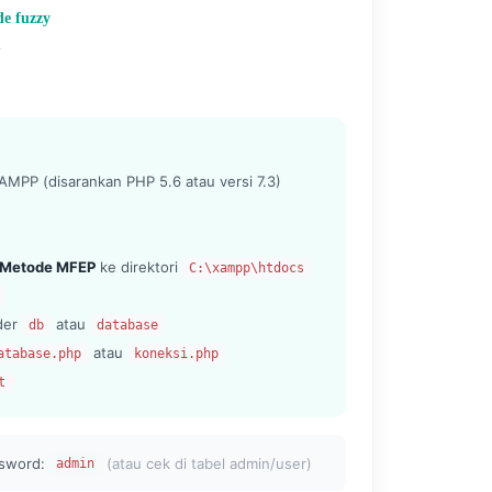
de fuzzy
m
MPP (disarankan PHP 5.6 atau versi 7.3)
 Metode MFEP
ke direktori
C:\xampp\htdocs
lder
atau
db
database
atau
atabase.php
koneksi.php
t
sword:
(atau cek di tabel admin/user)
admin