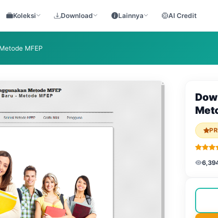
Koleksi
Download
Lainnya
AI Credit
n Metode MFEP
Down
Met
PR
6,39