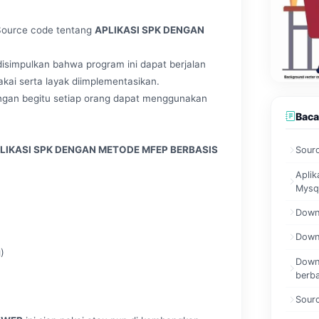
Source code tentang
APLIKASI SPK DENGAN
isimpulkan bahwa program ini dapat berjalan
ai serta layak diimplementasikan.
Dengan begitu setiap orang dapat menggunakan
Baca
LIKASI SPK DENGAN METODE MFEP BERBASIS
Sour
Aplik
Mysq
Downl
Downl
)
Downl
berb
Sourc